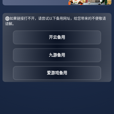
牛获得过。