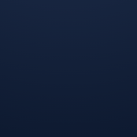
在季后赛首轮遇到爵士队，虽然以二连败开局，但此后小牛
队此后连下三成，闯入第二轮在马刺队面前，稚嫩的小牛队
以1比4落败 从0102赛季开始，小牛真正成为西部的一支劲
旅老板库班不惜血本招募球星，以诺维斯基为核心，先后有
芬利纳什特里等明星球员为小牛队效力，并于0506赛季以
惊心动魄的4。
相关推荐
评论