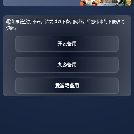
这不是普通的进球，这是C罗在世界杯赛场上的第13粒进
球，也是他连续五届世界杯破门的历史性一刻，41岁，对于
一个职业足球运动员来说已是暮年，但C罗用一记标志性的
门前嗅觉告诉世界：
英雄迟暮的剧本，是他从未接受的宿
命
。
逆转的剧本在下半场第73分钟迎来高潮，秘鲁队的前场任意
球开向禁区，混战中，C罗抢先一步用胸部将球停下，随后
不等皮球落地，一记凌空抽射——皮球划出一道诡异的弧
线，越过布努的指尖，砸在横梁下沿弹进球网,2比1！
慢镜头回放显示，在C罗起脚的瞬间，摩洛哥四名防守球员
围成半圆，却无人能够触碰皮球，这个进球，将C罗的
身体
控制力、抗压能力和大场面心脏
展现得淋漓尽致，阿兹特克
体育场爆发出雷鸣般的掌声——甚至包括摩洛哥球迷——因
为所有人都目睹了历史。
补时阶段，秘鲁队全线退守，摩洛哥发起疯狂反扑，第89分
钟，恩内斯里在禁区内获得绝佳头球机会，却将球顶在立柱
上弹出，直到裁判吹响终场哨，秘鲁队球员们跪倒在草皮