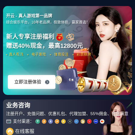
开云体育下载-绝境重生，2026世界杯C组秘鲁逆转
摩洛哥，C罗以传奇之姿照亮北美之夜
2026年6月18日，北美大陆的夏夜被一场绿茵风暴彻底点
燃，当墨西哥城阿兹特克体育场内八万多名球迷的呐喊汇成
声浪，谁也没有预料到,这场C组焦点战会成为世界杯历史上
又一页被反复翻阅的传奇篇章。
摩洛哥队在上半场展现出了非洲劲旅的全部锋芒，第23分
钟，齐耶赫在右路送出一记精妙的弧线球，阿什拉夫后插上
凌空抽射，皮球应声入网，1比0，这支在四年前闯入四强的
球队，用流畅的传控和凶悍的逼抢，死死压制住了秘鲁人，
上半场结束时，摩洛哥的控球率高达62%，射门次数更是9
比2占据绝对优势，看台上，摩洛哥球迷将烟火和歌声一同
点燃,仿佛胜利已是囊中之物。