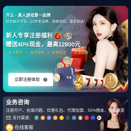
开云体育平台APP-密尔沃基银鹰队全力追赶榜首，
雄心壮志冲击联赛冠军
在这个激烈竞争的赛季中，密尔沃基银鹰队展现出了强大的
实力与坚定的决心。他们不仅在球场上奉献了精彩的比赛，
更在每一场较量中传递着团队精神和拼搏信念。作为一支有
着悠久历史的球队，银鹰队如今全力追赶榜首，目标直指联
赛冠军。在这样一个充满挑战与机遇的时刻，让我们来看一
看这个球队是如何一步步攀升至榜单的顶端。
密尔沃基银鹰队在本赛季开局不久便逐渐找到了状态，球队
内的优秀球员纷纷展现出色的个人能力。无论是进攻端的华
丽配合，还是防守端的紧密协作，银鹰队的每一位球员都展
现出了极强的团队意识。他们在关键时刻的默契配合，更是
让对手倍感压力。尤其是核心球员的灵活运用，让球队在战
术上更加多变，也为他们赢得了更多比赛的胜利。