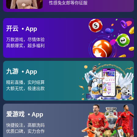
常火热，观众们的欢呼声如潮水般涌来，让每位球员都仿佛
在无形中获得了无尽的力量。
追赶榜首的过程中，密尔沃基银鹰队还面临着众多的挑战与
考验。各大对手的强力竞争让他们必须保持高度的专注与耐
心。在有些比赛中，球队虽然在比分上取得了领先优势，但
仍然不能掉以轻心。面对一些实力强劲的对手，银鹰队在比
赛中需要充分发挥应变能力，利用自身的战术优势争取胜
利。
这种竞争意识不仅帮助球队不断进步，也为球队带来了更多
的成长契机。
在追赶榜首的过程中，球队的调整与适应能力至关重要。银
鹰队频繁地分析对手的战术，寻找破绽与机会。通过对比赛
录像的解析，他们能够及时发现自己的不足，随时更新战
术，以便在接下来的比赛中更好地应对强敌。正是这种一种
持续的积极态度，让密尔沃基银鹰队在联赛中始终保持在一
条奋斗的道路上。