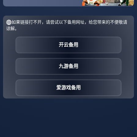
每场比赛不仅是得失分数的较量，更是潜力与智慧的碰撞。
银鹰队的训练和备战工作同样不容忽视。在日常训练中，球
队注重每一个细节，从基本的传球配合到复杂的战术演练，
一切都体现出高标准的要求。球员们每天都在训练场上拼尽
全力，只为在比赛中不留遗憾。教练组也时常带领队员们进
行心理训练，以提高他们在关键时刻的心理素质。
这种持续的磨炼让球员在强烈的比赛氛围中变得更加从容，
面对压力时越发成熟。
不可否认的是，密尔沃基银鹰队在追赶榜首的过程中已经形
成了一种积极向上的文化。球队内的每一个人都紧密团结在
一起，旨在共同创造更美好的未来。球员之间既是竞争对
手，又是互相学习、互相激励的伙伴。在这样一个团队中，
每个人都知道荣耀的背后需要付出极大的努力，这种无私奉
献精神将激励团队走得更远。
我们有理由相信密尔沃基银鹰队将凭借着他们的努力与决
心，全力追赶榜首，并完成冲击联赛冠军的荣耀之旅。球队