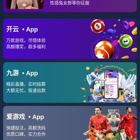
开赛时间：2016-04-17 20:30
伤停汇总：
伯恩茅斯
伤停：明斯(左后卫)、阿弗比(攻击中场/前锋)、哈里·阿
特(中场)
出战成疑：史密斯(右后卫)
?斯坦尼斯拉斯可以出战，不过阿弗比将再次缺阵。
?另外，阿特目前面临健康评估，才能确定他能否参加
本赛季剩下的比赛。
?主力前锋威尔逊在上轮对阵维拉的比赛中加时阶段回
到赛场，这是他近6个月受伤缺阵以来首次披挂上阵，不过
本次首发对于他来说可能还为时尚早。