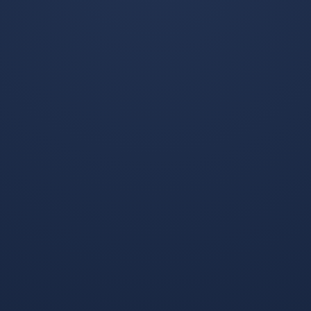
第11位，仅落后排名第10位的切尔西3分，处于上下无忧的
位置。作为一支升班马来说，伯恩茅斯本赛季的表现可谓是
超额完成任务。
?伯恩茅斯最近遭遇魔鬼赛程，先后输给了热刺和曼
城，不过在上轮联赛中客场2-1击败几乎已经降级的维拉，
重返胜轨。
?在输给热刺和曼城之前，伯恩茅斯连续4轮联赛保持不
败纪录，取得3胜1平，当中击败了南安普顿、纽卡斯尔联和
斯旺西。
?伯恩茅斯目前在积分榜高出降级区13分，并且在还剩
5轮联赛的情况下，已经超过了保级线40分。
?伯恩茅斯是最近6轮联赛中状态第四佳的球队，在这期
间他们拿到了12分的好成绩，只有莱切斯特城、斯旺西和利
物浦的联赛状态比他们要好。
?值得一提的是，伯恩茅斯是英超比赛前15分钟进球数