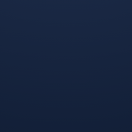
最多的球队，共踢入8球。
?本周六，伯恩茅斯将会再次遭遇考验，主场面对利物
浦，不过球队近期状态如此出色，相信能给克洛普的球队制
造不少麻烦，尤其客队刚刚结束了与多特的欧罗巴大战，体
能有隐忧。
利物浦
?在少赛一轮的情况下，利物浦目前积48分排在英超积
分榜第8位，在还剩下7轮联赛的情况下，他们落后英超前四
9分，仍在为争取进入欧战区而努力。
?利物浦周中欧罗巴比赛和多特蒙德经历了一场惊心动
魄的比赛，最终红军神奇逆转晋级。在库蒂尼奥、斯图里奇
等进攻核心伤愈后，球队的整体战斗力明显改善。
?经历了欧罗巴两回合的比赛，利物浦显然体力和精神
上受到了不少影响，不过由于利物浦本赛季在足总杯被淘汰
出局，因此欧罗巴是他们通往成功的唯一机会。