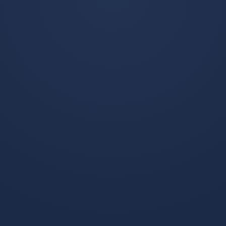
认，“每个环节都被预判了。”
第三章：隔空对话——两种胜利的哲学
德罗赞的“个人火炬”
他的胜利是孤独艺术家的坚持：在三分时代逆流而上，用最