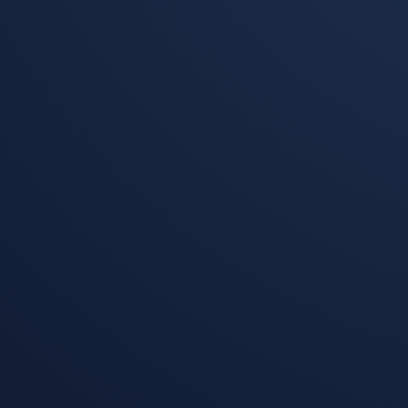
1比0,全场死寂。
瑞典球员呆立在原地,登贝莱没有疯狂庆祝，他只是
一刻，他不再是那个在瑞典青训营里长大的孩子，
赛后,瑞典媒体写下了一段耐人寻味的标题：“我们
的球迷则高喊着：“唯一的选择，唯一的登贝莱！”
这是一场属于唯一性的比赛,唯一的归化故事，唯一
轮，乌兹别克斯坦用一场1比0，向世界证明了：足
名叫登贝莱的人，作为两国血脉的唯一交集，写下
“唯一”二字，从来不只是数量上的独一，而是命运
敌阵中，既懂得他们的战术语言，又敢于击碎他们