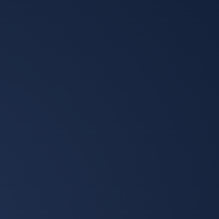
开云体育入口-1.诗意悬念型，
利马之夜，沙漠之狐的悲歌，
当控球成为徒劳，哈基米的刀
锋刺穿最后的光
2026-08-07
阅读(12)
开云下载-直抒胸臆型，最后一
秒，梅西封神！保加利亚的眼
泪，哥伦比亚的狂欢
2026-08-07
阅读(19)
开云下载-蓝白风暴中的孤星，
塔雷米导演的攻防盛宴，墨西
哥如何在2026世界杯F组焦点战
中碾碎哥伦比亚
2026-08-07
阅读(18)
开云体育入口-红海之巅的闪电
战，2026世界杯A组，墨西哥以
疾风骤雨击碎日本，莱万如神
兵天降
2026-08-07
阅读(17)