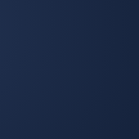
热门标签
TOP TAGS