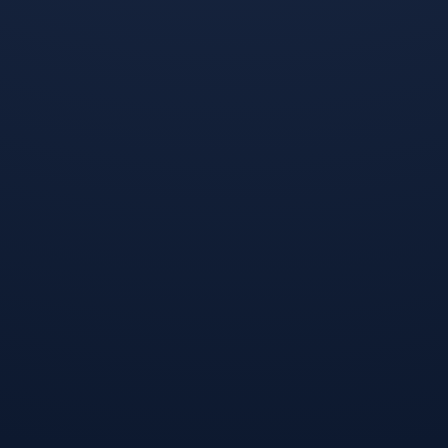
开云体育app-当桑巴起舞之人缺席，2026世界杯E组，萨内上帝
萄牙绝
模式撕裂巴西，哥斯达黎加制造足坛最冷一夜
下一篇
提交评论