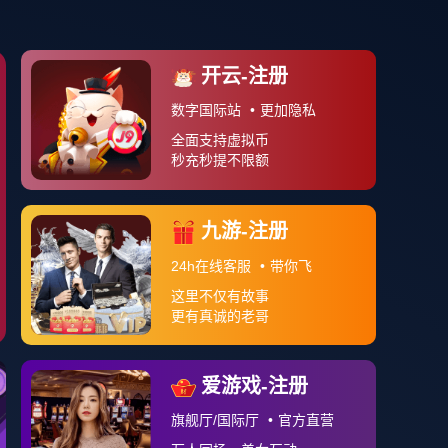
热门文章
TOP ARTICLES
1
开云体育app-利物浦逼平纽卡斯尔，保持领跑英超积分榜
2
开云体育-关于阿森纳剽悍前行战败败，留给敌方摆脱空间的
3
开云官方app入口-德国女足遭遇惨败在国际冠军赛中
4
开云体育下载-战地风云！双方实力旗鼓相当
5
开云体育APP下载-拜仁慕尼黑胜出，继续领跑德甲榜首位置
6
开云体育在线-关于卡利亚里客场惨败，战术被对手击溃的信
7
开云官方app入口-关于尼克斯新秀接受采访，分享梦想的信息