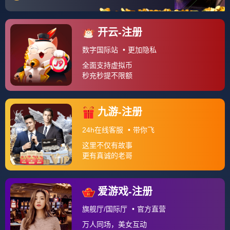
长期处于战绩不佳的局面然而，这也为他们带来了宝贵的选
秀权，通过选秀和交易。
勇士队以10198险胜灰熊队，总比分31夺得赛点，库里贡献
32分5个篮板和8次助攻，罚球定胜局在NBA季后赛西部半
决赛的激烈对决中，金州勇士队主场迎战孟菲斯灰熊队本场
比赛，勇士队凭借库里的出色发挥以及全队的共同努力，在
第四节成功实现反扑，最终以10198险胜灰熊队，将系列赛
总比分改写为31。
1 孟菲斯灰熊队的主场馆是联邦快递球馆，这个场馆位于美
国田纳西州孟菲斯市2 灰熊队成立于1995年，最初命名为温
哥华灰熊队，主场设在加拿大的温哥华市3 1996年，灰熊队
选中探花新秀阿布杜尔·拉希姆，他与布莱恩特·里弗斯一同
成为球队的核心球员4 1998年，球队签下后卫迈克·毕比，
尽管队伍中。