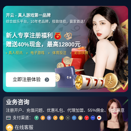
开云体育官网-灰熊主场大胜开拓者，孟菲斯全队士
气大振的简单介绍
灰熊以46胜36负的战绩杀入季后赛，2011年4月17日，灰
熊客场10198拿下常规赛排名西区第一的圣安东尼奥马刺，
取得了队史上第一个季后赛的胜利4月23日，灰熊又在主场
凭借着兰多夫关键时刻如同神来之笔般的三分球，以9188
再次战胜马刺，在取得系列赛21领先的同时，也创造了队史
上第一个季后赛的主场胜利北京时间2011年4月30日。
孟菲斯灰熊队简介如下球队历史孟菲斯灰熊队于1995年加
入NBA，当时名为温哥华灰熊队，主场设在加拿大的温哥华
作为NBA海外扩张计划的一部分，灰熊队成为联盟中最年轻
的成员之一早期挑战加入NBA初期，灰熊队面临诸多挑战，