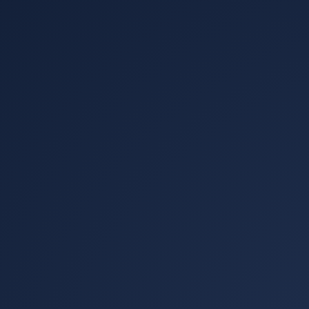
第81分钟，在所有人都以为美国队会死于体能枯竭