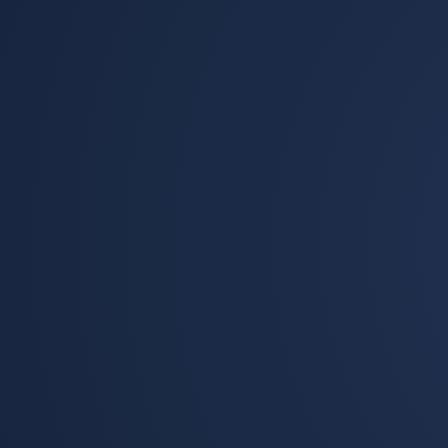
人，随后左脚兜射直挂死角,2比2。