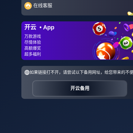
比赛的前60分钟,美国队陷入了一种诡异的梦魇。
芬兰队用令人窒息的北欧铁桶阵和高效的反击，将
同虚设，0比2的比分像一座冰山压在球场之上，现
张铁青的脸，所有人都认为,这支年轻的美国队将在
正是在这看似不可逆转的“冰点”时刻,剧本被一双来
唯一的关键先生，维尼修斯。
这不是我们在皇马的集锦里看到的那个只会内切突破
赋的领袖气质，当美国队的中场完全失控，当传球路
有效的方式——他回撤到中场接球，像一名搬运工一
第67分钟，是他从左边路强行超车后的倒三角传球