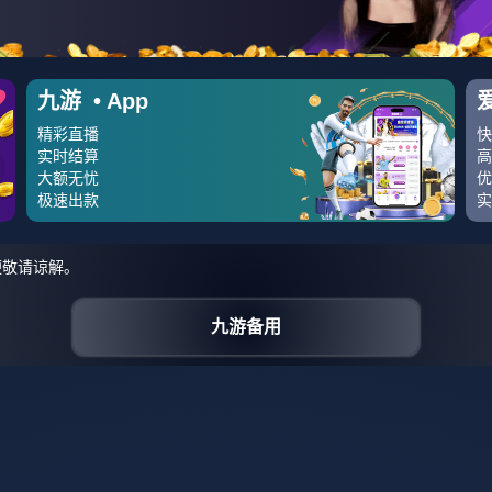
东道主逼入了绝境，美国的后防线在芬兰前锋科伊武的冲击下形
场的美国球迷从欢呼转为沉默，转播镜头捕捉到了美国队主帅那
自己的主场遭遇一场毁灭性的揭幕战。
自桑巴国度的脚彻底改写。
的边锋，在2026年的这个夜晚，维尼修斯展现出了一种超越天
线被芬兰队的肌肉丛林切断时，维尼修斯选择了最“笨拙”却也最
样,硬生生地用连续的变向和冲刺撕裂着芬兰队的防线。
,助攻普利西奇扳回一城。