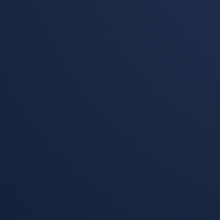
但这还不够，因为美国队要的不是平局，为了出线，
临场调整的出色，是这场比赛最隐秘的“胜负手”。
如果说维尼修斯的爆发是天才的灵光一现，那么美国
在下半场中段，美国队做出了一个极为大胆且唯一正
9号位，并坚决放弃中场的无效控球，转而执行极端的
这个调整的出色之处在于，它完全利用了芬兰队体
焦躁不安，他似乎预见到了危险,却无法阻止。
第89分钟,决定生死的时刻到来。
美国队后场长传，维尼修斯在两名中卫的夹击下，