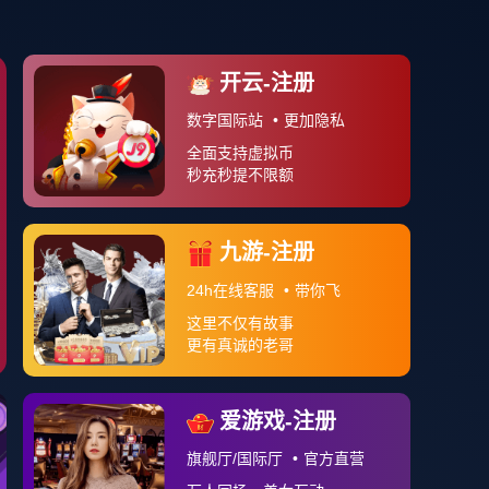
热门文章
TOP ARTICLES
1
开云体育app-利物浦逼平纽卡斯尔，保持领跑英超积分榜
2
开云体育-关于阿森纳剽悍前行战败败，留给敌方摆脱空间的
3
开云官方app入口-德国女足遭遇惨败在国际冠军赛中
4
开云体育下载-战地风云！双方实力旗鼓相当
5
开云体育APP下载-拜仁慕尼黑胜出，继续领跑德甲榜首位置
6
开云体育在线-关于卡利亚里客场惨败，战术被对手击溃的信
7
开云官方app入口-关于尼克斯新秀接受采访，分享梦想的信息