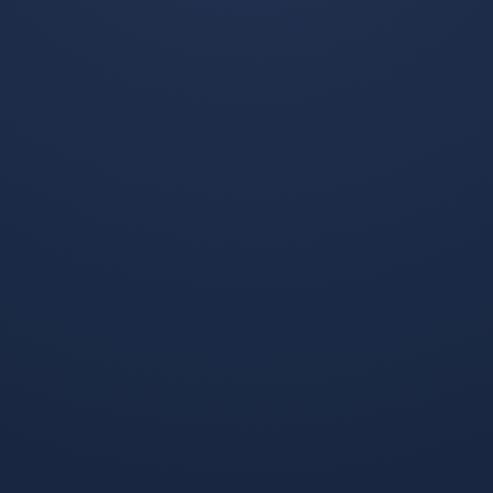
他们必须赢下这支小组最弱的“鱼腩”（赛前外界定义）。
队教练组的临场调整,则是将这种天才之光转化为胜利的火把。
确的调整：变阵，他们放弃了传统的4231，将维尼修斯推上伪
“直击心脏”战术。
能下降、后卫线移动变慢的弱点，芬兰队主教练在教练席上显得
利用惊人的爆发力率先触球，他没有选择射门，而是在身体失去