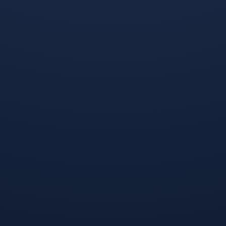
——后者横传门前,芬兰队的防守球员在慌乱之中将球碰入自家
仅仅是一场逆转，这是一场关于“唯一性”的胜利，在2026世
，不是某位本土英雄的临危受命，而是一位来自巴西的“外来天
精准到令人窒息的临场调整,共同书写了这场独一无二的史诗。
队证明了他们的足球不再是只有身体和激情，在维尼修斯这个“催
绝望的废墟中，重建胜利的唯一钥匙，而芬兰人，则成为了这片
开云体育登录-独步天下，2026世界杯关键战，塞尔维亚横扫越
叹息
南的控球艺术与苏亚雷斯不朽时刻
下一篇