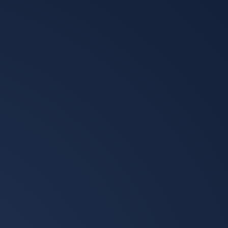
开云体育官方网站-当梅西的影
子掠过西贡，2026世界杯D
组，一场关于唯一性的足球寓
言
2026-08-05
阅读(9)
开云平台-逆转之夜，亚洲之光
—2026世界杯A组东京奇迹与孙
兴慜的封神之战
2026-08-05
阅读(7)
开云体育下载-2026世界杯C组
爆冷之夜，保加利亚横扫哥伦
比亚，阿诺德封神，替补奇兵
改写剧本
2026-08-05
阅读(8)
开云体育-秩序的重构，当唯一
成为2026世界杯F组最锋利的注
脚
2026-08-05
阅读(11)