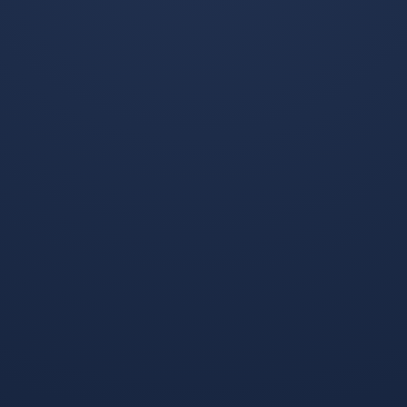
队，积63分继续领跑，罗马队以7分之差排在第二位。那不
勒斯队凭借因西涅、哈姆西克和辛宁斯基的进球3：1战胜切
沃队，积54分排在第三位。