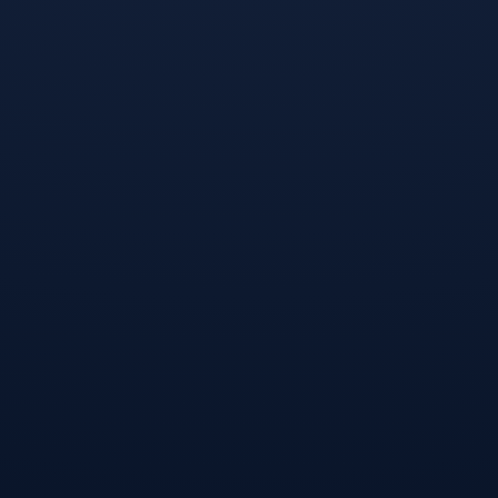
同日，AC米兰队2：1小胜佛罗伦萨队，佩斯卡拉队5：
0横扫热那亚队，桑普多利亚队1：1战平卡利亚里队，乌迪
内斯队1：2不敌萨索洛队。
相关推荐
评论
提交评论