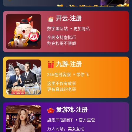
开云官网-节奏的独裁者，萨卡与沙特在2
026世界杯G组关键战中书写失控的胜利
开云体育app-桑巴风暴席卷安联，加维
指挥下的巴西，如何在2026世界杯E组关
键战中碾碎塞尔维亚
开云体育下载-哈马尔之夜的蓝色闪电，2
026世界杯H组暗战中，三笘薰撕裂瑞典
后防，葡萄牙绝杀见证天王山之夜
开云下载-绝杀之夜，哈基米一剑封喉，
乌兹别克斯坦默契攻防险胜奥地利，世界
杯头名之争燃爆全场
开云体育官方网站-拉什福德独舞破局，
美加墨世界杯焦点战，日本遭瑞士全场压
制