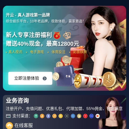
2026年5月
开云APP-（多版本）
开云体育中国-沙漠中的疾风，2026世界
杯G组，三笘薰与摩洛哥的闪电反击改写
沙特命运
开云体育在线-2026世界杯E组颠覆之
夜，哥斯达黎加铁血横扫巴西，加维绝命
一击终结桑巴百年神话
开云官网-烽火D组，尼日利亚铁骑踏破
保加利亚，塔雷米独舞点亮2026世界杯
之夜